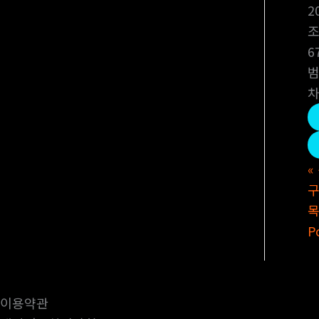
2
6
범
차
«
구
P
이용약관