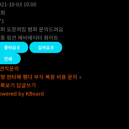
021-10-03 10:00
조회
71
퍼 도장까짐 범퍼 문의드려요
종 링컨 에비에이터 화이트
좋아요
0
싫어요
0
인쇄
견적문의
형 싼타페 휀다 부식 복원 비용 문의
»
목록보기
답글쓰기
owered by KBoard