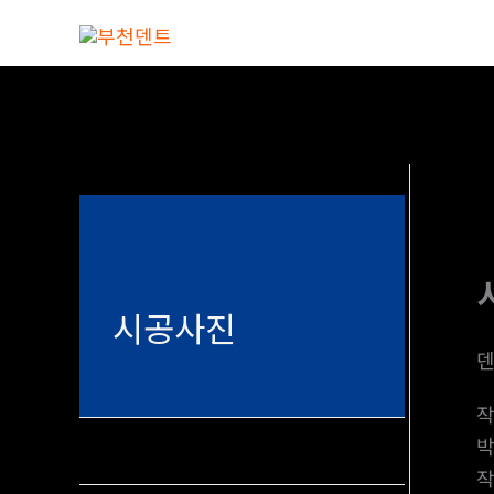
콘
텐
츠
로
건
너
뛰
기
시공사진
덴