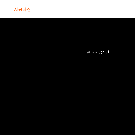
업무
시공사진
견적문의
공지사항
오시는길
홈
시공사진