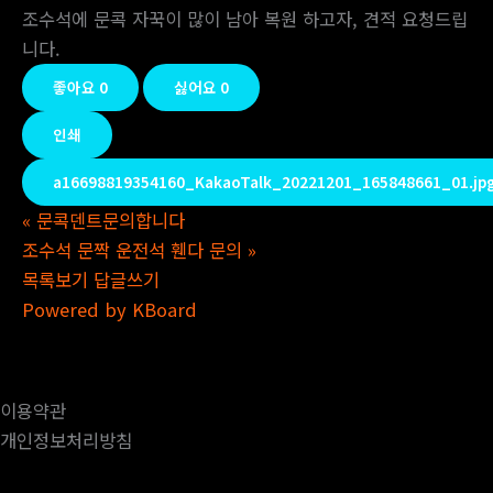
조수석에 문콕 자꾹이 많이 남아 복원 하고자, 견적 요청드립
니다.
좋아요
0
싫어요
0
인쇄
a16698819354160_KakaoTalk_20221201_165848661_01.jp
«
문콕덴트문의합니다
조수석 문짝 운전석 휀다 문의
»
목록보기
답글쓰기
Powered by KBoard
이용약관
개인정보처리방침