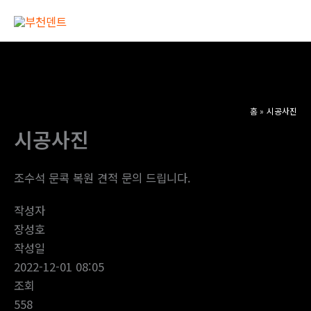
콘
텐
Main
츠
Men
로
건
너
홈
시공사진
뛰
시공사진
기
조수석 문콕 복원 견적 문의 드립니다.
작성자
장성호
작성일
2022-12-01 08:05
조회
558